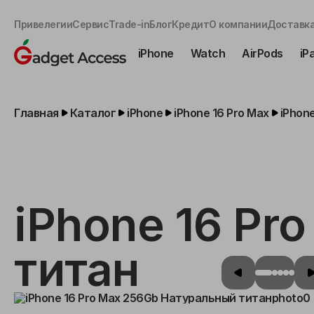
Привелегии
Сервис
Trade-in
Блог
Кредит
О компании
Доставка
iPhone
Watch
AirPods
iP
Главная
Каталог
iPhone
iPhone 16 Pro Max
iPhon
iPhone 16 Pr
титан