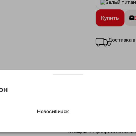
Купить
Доставка в
₽
он
тальная камера
Теле-фото камера
Сверхширокоуг
Новосибирск
Мощный. Профессиональн