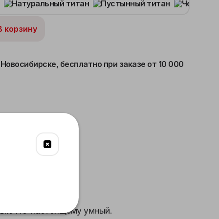
В корзину
 Новосибирске,
бесплатно при заказе от 10 000
ольная камера
Связь
Питание
Габариты
ый. По-настоящему умный.