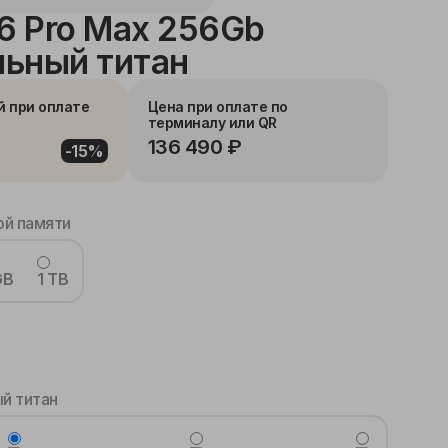
16 Pro Max 256Gb
ьный титан
й при оплате
Цена при оплате по
терминалу или QR
136 490 ₽
-15%
й памяти
GB
1 TB
й титан