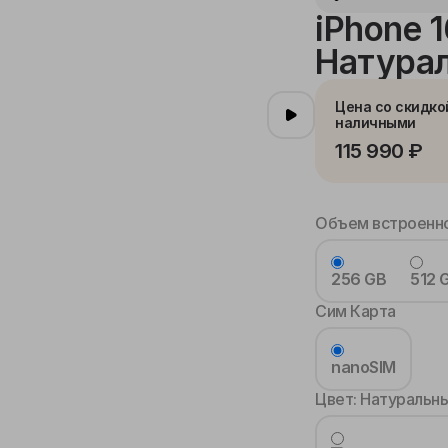
iPhone 
Натурал
Цена со скидко
наличными
115 990 ₽
Объем встроенно
256 GB
512 
Сим Карта
nanoSIM
Цвет:
Натуральны