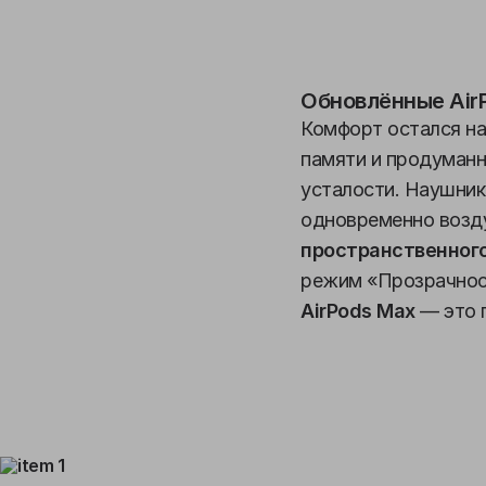
Обновлённые Air
Комфорт остался на
памяти и продуманн
усталости. Наушник
одновременно возд
пространственного
режим «Прозрачност
AirPods Max
— это г