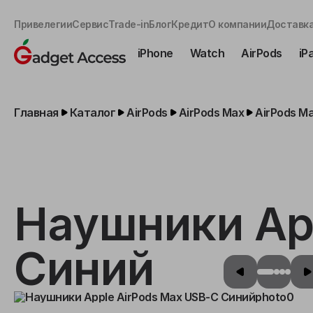
Привелегии
Сервис
Trade-in
Блог
Кредит
О компании
Доставка
iPhone
Watch
AirPods
iP
Главная
Каталог
AirPods
AirPods Max
AirPods Ma
Наушники Ap
Синий