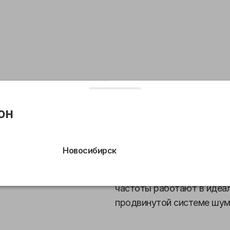
чики
Комплект поставки
Основные характеристик
он
Получили новые стильные 
премиальный дизайн и фи
Новосибирск
наушники, которые создаю
глубокие басы, детализир
частоты работают в идеал
продвинутой системе шум