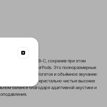
и
Звук
Управление
цвета и разъём USB-C, сохранив при этом
рменную простоту AirPods. Это полноразмерные
т по-настоящему богатое и объёмное звучание:
ованная середина и кристально чистые высокие
ьном балансе благодаря адаптивной акустике и
оподавления.