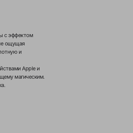
ы с эффектом
не ощущая
лотную и
йствами Apple и
щему магическим.
а.