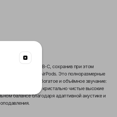
и
Звук
Управление
цвета и разъём USB-C, сохранив при этом
рменную простоту AirPods. Это полноразмерные
т по-настоящему богатое и объёмное звучание:
ованная середина и кристально чистые высокие
ьном балансе благодаря адаптивной акустике и
оподавления.