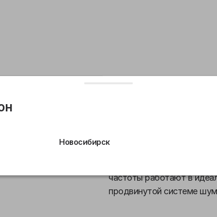
чики
Комплект поставки
Основные характеристик
он
Получили новые стильные 
премиальный дизайн и фи
Новосибирск
наушники, которые создаю
глубокие басы, детализир
частоты работают в идеал
продвинутой системе шум