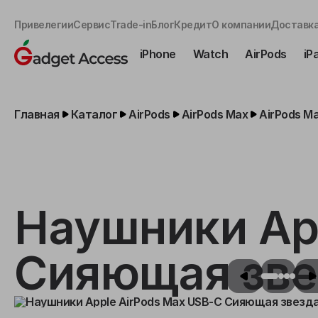
Привелегии
Сервис
Trade-in
Блог
Кредит
О компании
Доставка
iPhone
Watch
AirPods
iP
Главная
Каталог
AirPods
AirPods Max
AirPods Ma
Наушники Ap
Сияющая зве