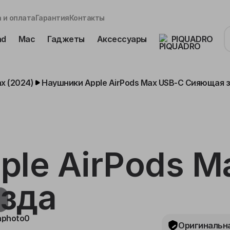
 и оплата
Гарантия
Контакты
ad
Mac
Гаджеты
Аксессуары
PIQUADRO
x (2024)
Наушники Apple AirPods Max USB-C Сияющая 
ple AirPods M
зда
Оригинальна