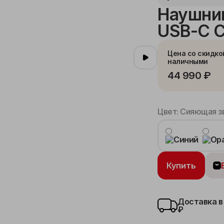
Наушник
USB-C 
Цена со скидко
наличными
44 990 ₽
Цвет:
Cияющая з
Купить
Доставка в
₽