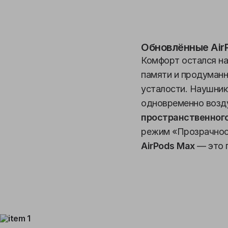
Обновлённые Air
Комфорт остался на
памяти и продуманн
усталости. Наушник
одновременно возд
пространственного
режим «Прозрачност
AirPods Max
— это г