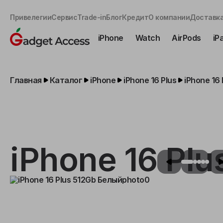
Привелегии
Сервис
Trade-in
Блог
Кредит
О компании
Доставка
iPhone
Watch
AirPods
iP
Главная
Каталог
iPhone
iPhone 16 Plus
iPhone 16
iPhone 16 Pl