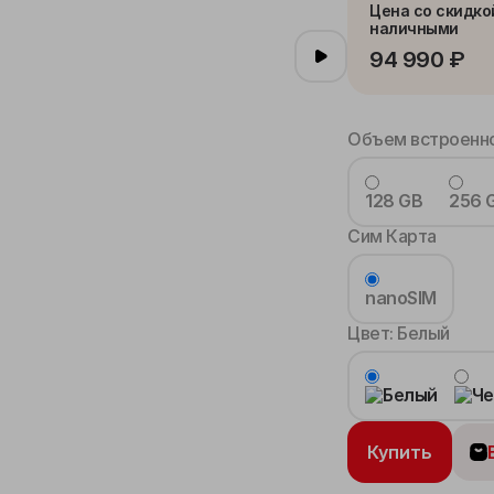
Цена со скидко
наличными
94 990 ₽
Объем встроенно
128 GB
256 
Сим Карта
nanoSIM
Цвет:
Белый
Купить