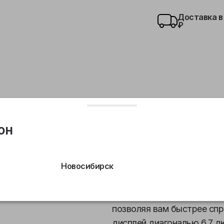
Доставка в
₽
он
тальная камера
Сверхширокоугольная камера
Св
Новосибирск
Такой же потрясающий, как
iPhone 16 Plus превосходн
позволяя вам быстрее спр
дисплей диагональю 6.7 