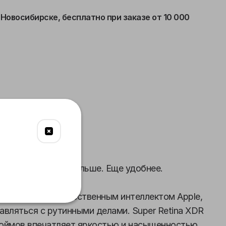
 Новосибирске,
бесплатно при заказе от 10 000
язь
Питание
Габариты
 iPhone 16. Еще больше. Еще удобнее.
о работает с искусственным интеллектом Apple,
авляться с рутинными делами. Super Retina XDR
дюймов впечатляет яркостью и насыщенностью.