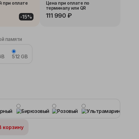
й при оплате
Цена при оплате по
терминалу или QR
111 990 ₽
-15%
й памяти
GB
512 GB
В корзину