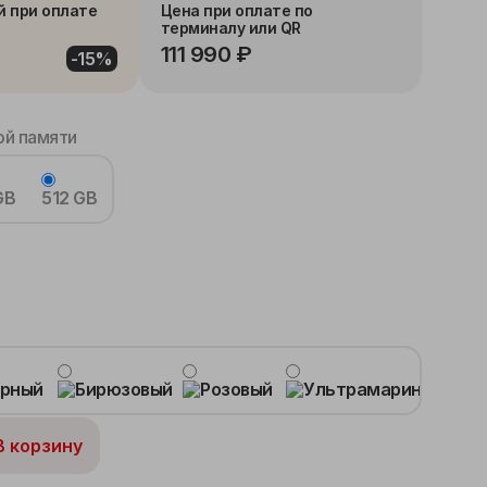
й при оплате
Цена при оплате по
терминалу или QR
111 990 ₽
-15%
й памяти
GB
512 GB
В корзину