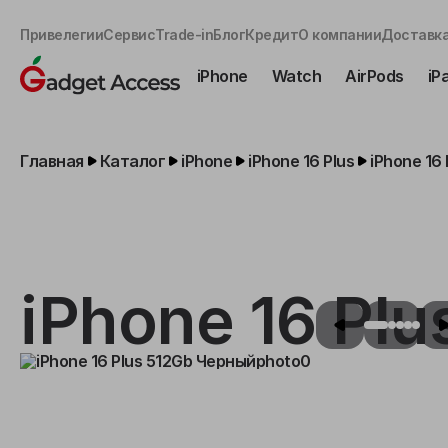
Привелегии
Сервис
Trade-in
Блог
Кредит
О компании
Доставка
iPhone
Watch
AirPods
iP
Главная
Каталог
iPhone
iPhone 16 Plus
iPhone 16
iPhone 16 Pl