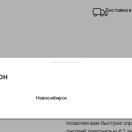
Доставка в
₽
он
тальная камера
Сверхширокоугольная камера
Св
Новосибирск
Такой же потрясающий, как
iPhone 16 Plus превосходн
позволяя вам быстрее спр
дисплей диагональю 6.7 