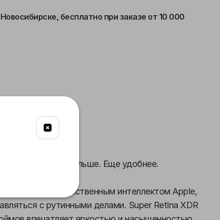
 Новосибирске,
бесплатно при заказе от 10 000
язь
Питание
Габариты
 iPhone 16. Еще больше. Еще удобнее.
о работает с искусственным интеллектом Apple,
авляться с рутинными делами. Super Retina XDR
дюймов впечатляет яркостью и насыщенностью.