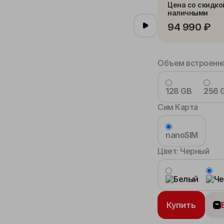
Цена со скидко
наличными
94 990 ₽
Объем встроенно
128 GB
256 
Сим Карта
nanoSIM
Цвет:
Черный
Купить