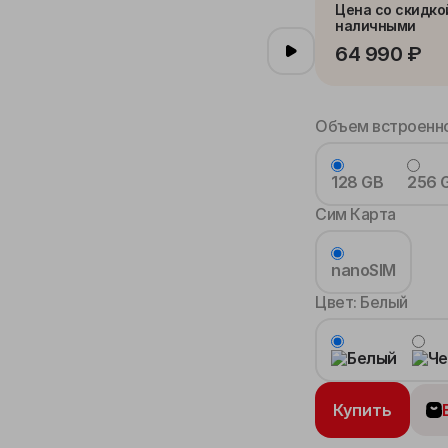
Цена со скидко
наличными
64 990 ₽
Объем встроенно
128 GB
256 
Сим Карта
nanoSIM
Цвет:
Белый
Купить