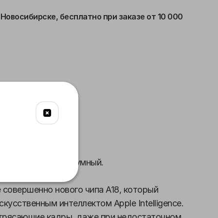
 Новосибирске,
бесплатно при заказе от 10 000
язь
Питание
Габариты
а. По-настоящему умный.
е совершенно нового чипа A18, который
кусственным интеллектом Apple Intelligence.
трясающие кадры, даже при недостаточном