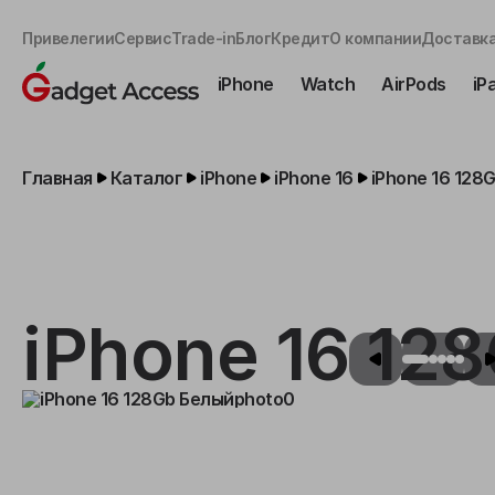
Привелегии
Сервис
Trade-in
Блог
Кредит
О компании
Доставка
iPhone
Watch
AirPods
iP
Главная
Каталог
iPhone
iPhone 16
iPhone 16 128
iPhone 16 12