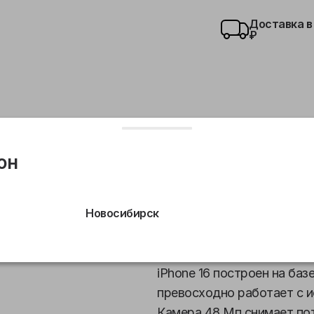
Доставка в
₽
он
тальная камера
Сверхширокоугольная камера
Св
Новосибирск
Новый дизайн. Яркие цвет
iPhone 16 построен на баз
превосходно работает с ис
Камера 48 Мп снимает по