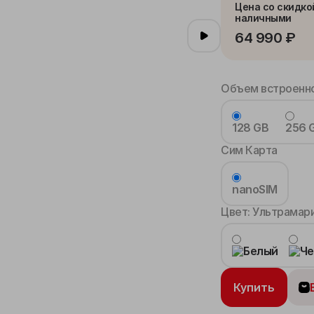
Цена со скидко
наличными
64 990 ₽
Объем встроенно
128 GB
256 
Сим Карта
nanoSIM
Цвет:
Ультрамар
Купить