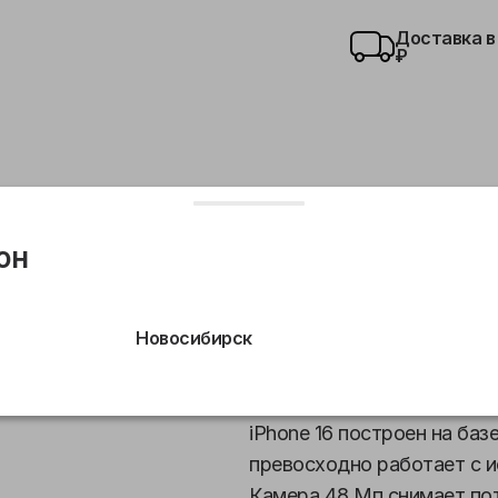
Доставка в
₽
он
тальная камера
Сверхширокоугольная камера
Св
Новосибирск
Новый дизайн. Яркие цвет
iPhone 16 построен на баз
превосходно работает с ис
Камера 48 Мп снимает по