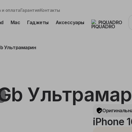
 и оплата
Гарантия
Контакты
ad
Mac
Гаджеты
Аксессуары
PIQUADRO
8Gb Ультрамарин
8Gb Ультрама
Оригинальна
iPhone 