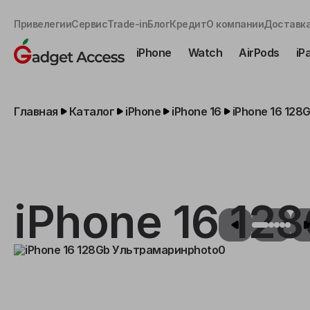
Привелегии
Сервис
Trade-in
Блог
Кредит
О компании
Доставка
iPhone
Watch
AirPods
iP
Главная
Каталог
iPhone
iPhone 16
iPhone 16 12
iPhone 16 12