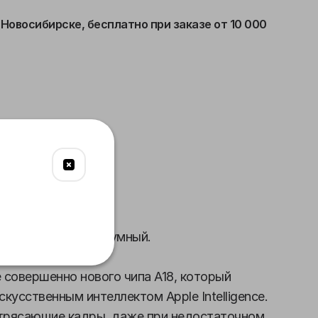
 Новосибирске,
бесплатно при заказе от 10 000
язь
Питание
Габариты
а. По-настоящему умный.
е совершенно нового чипа A18, который
кусственным интеллектом Apple Intelligence.
трясающие кадры, даже при недостаточном